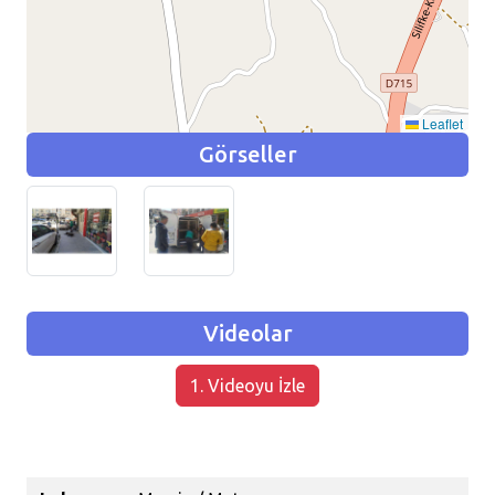
Leaflet
Görseller
Videolar
1. Videoyu İzle