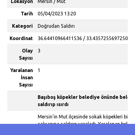
Lokasyon
Mersin / Mut
Tarih
05/04/2023 13:20
Kategori
Doğrudan Saldırı
Koordinat
36.64410966411536 / 33.435725569725044
Olay
3
Sayısı
Yaralanan
1
İnsan
Sayısı
Başıboş köpekler belediye önünde beledi
saldırıp ısırdı
Mersin'in Mut ilçesinde sokak köpekleri bir b
çalışanına saldırıp yaraladı. Yaralanan beledi
hastaneye kaldırılırken, köpeklerden biri yak