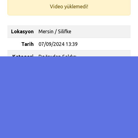
Video yüklemedi!
Lokasyon
Mersin / Silifke
Tarih
07/09/2024 13:39
Kategori
Doğrudan Saldırı
Koordinat
36.3168869455221 / 33.88649225234986
Olay
10
Sayısı
Yaralanan
1
İnsan
Sayısı
Taşucu Mahallesinde sahilde yürüyüş yap
vatandaşı bir hanım saldırıya uğradı.