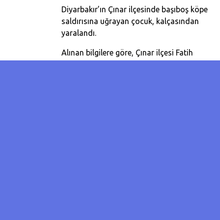
Diyarbakır’ın Çınar ilçesinde başıboş köpek
saldırısına uğrayan çocuk, kalçasından
yaralandı.
Alınan bilgilere göre, Çınar ilçesi Fatih
Mahallesi’nde sabah bakkala ekmek almaya
giden Erdem Demir (15), başıboş sokak
köpeklerinin saldırısına uğradı. Kalçasından
ısırılan Demir, çevredeki vatandaşların
yardımıyla hastaneye götürüldü. Pansuman
yapılıp iğne verilen Demir ve ailesi, başıboş
köpeklerin toplatılması için yetkilere çağrıda
bulundu.
Sabah saat 07.20 sularında bakkala ekmek
almaya gittiğini belirten Erdem Demir, "Gitti
esnada köpek herhalde uzanmıştı, fark
edemedim. Birdenbire üstüme atladı, ne
olduğunu anlamadım. Sağ olsun oradaki