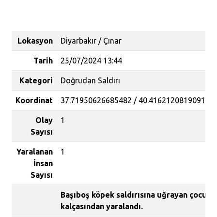
Lokasyon
Diyarbakır / Çınar
Tarih
25/07/2024 13:44
Kategori
Doğrudan Saldırı
Koordinat
37.71950626685482 / 40.41621208190919
Olay
1
Sayısı
Yaralanan
1
İnsan
Sayısı
Başıboş köpek saldırısına uğrayan çocuk,
kalçasından yaralandı.