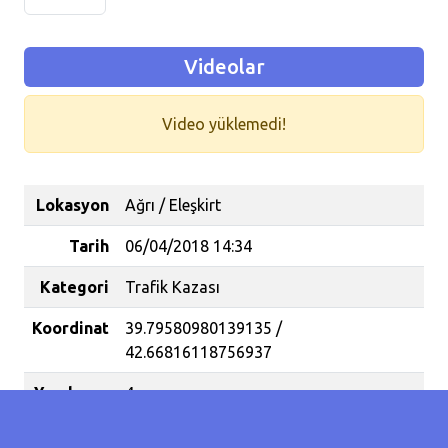
Videolar
Video yüklemedi!
Lokasyon
Ağrı / Eleşkirt
Tarih
06/04/2018 14:34
Kategori
Trafik Kazası
Koordinat
39.79580980139135 /
42.66816118756937
Yaralanan
4
İnsan
Sayısı