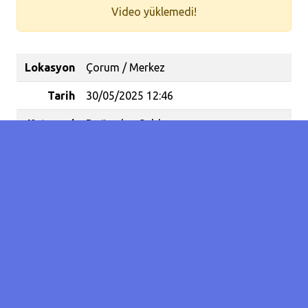
Video yüklemedi!
Lokasyon
Çorum / Merkez
Tarih
30/05/2025 12:46
Kategori
Doğrudan Saldırı
Koordinat
40.54062970167923 /
34.980511665344245
Olay
2
Sayısı
Yaralanan
1
İnsan
Sayısı
Şehrin ortasında 12 yaşında çocuk