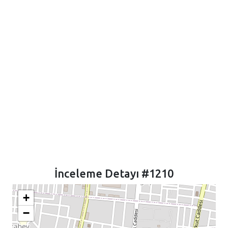
İnceleme Detayı #1210
+
−