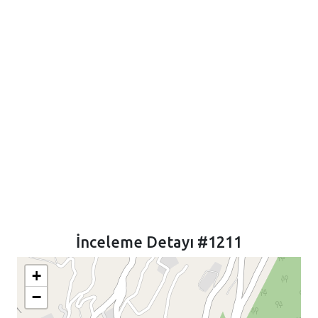
İnceleme Detayı #1211
+
−