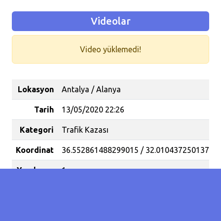
Videolar
Video yüklemedi!
Lokasyon
Antalya / Alanya
Tarih
13/05/2020 22:26
Kategori
Trafik Kazası
Koordinat
36.552861488299015 / 32.01043725013733
Yaralanan
1
İnsan
Sayısı
Motosikletli, yola fırlayan köpeğe çarptı. 1