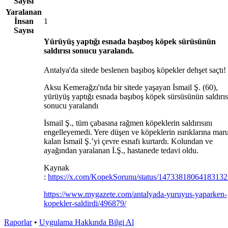
Sayısı
Yaralanan
İnsan
1
Sayısı
Yürüyüş yaptığı esnada başıboş köpek sürüsünün
saldırısı sonucu yaralandı.
Antalya'da sitede beslenen başıboş köpekler dehşet saçtı!
Aksu Kemerağzı'nda bir sitede yaşayan İsmail Ş. (60),
yürüyüş yaptığı esnada başıboş köpek sürsüsünün saldırıs
sonucu yaralandı
İsmail Ş., tüm çabasına rağmen köpeklerin saldırısını
engelleyemedi. Yere düşen ve köpeklerin ısırıklarına mar
kalan İsmail Ş.’yi çevre esnafı kurtardı. Kolundan ve
ayağından yaralanan İ.Ş., hastanede tedavi oldu.
Kaynak
:
https://x.com/KopekSorunu/status/1473381806418313
https://www.mygazete.com/antalyada-yuruyus-yaparken-
kopekler-saldirdi/496879/
Raporlar
•
Uygulama Hakkında Bilgi Al