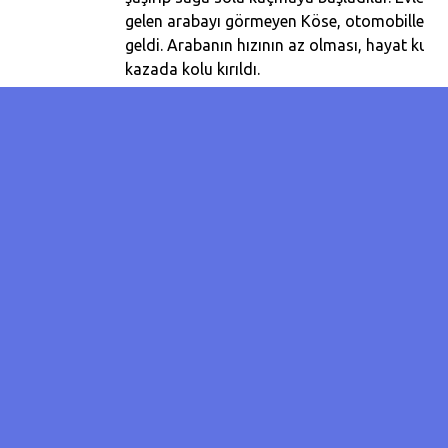
gelen arabayı görmeyen Köse, otomobille b
geldi. Arabanın hızının az olması, hayat kurta
kazada kolu kırıldı.
Yaşadıkları olayı korku dolu gözlerle anlata
Köse ve arkadaşı Alperen Canarslan, akşam s
dışarıya çıkmaktan korktuklarını ve kendileri
fobisi oluştuğunu söylediler.
Etraftan geçen duyarlı bir vatandaş, durumu
ailesine bildirdi. Ailesinin apar topar hasta
Köse'nin kolu alçıya alınarak, tedavisine başl
Yaşadığı olayı anlatan Köse, "Saat 21.00 sıra
Fenerbahçe maçını izlemek için arkadaşımla 
gitmiştik. 23.00 sularında da eve dönerken y
Pitbull ve Kangal önümüze çıktı. Arkadaşım y
doğru kaçtı, ben ise telaşla aşağı tarafa ko
Sonra arabaya çarptım, kolum kırıldı. Ardın