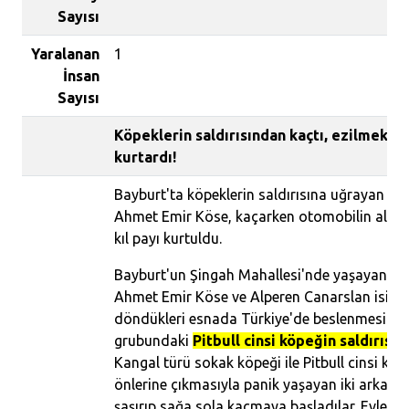
Sayısı
Yaralanan
1
İnsan
Sayısı
Köpeklerin saldırısından kaçtı, ezilmekte
kurtardı!
Bayburt'ta köpeklerin saldırısına uğrayan ç
Ahmet Emir Köse, kaçarken otomobilin altın
kıl payı kurtuldu.
Bayburt'un Şingah Mahallesi'nde yaşayan 14
Ahmet Emir Köse ve Alperen Canarslan isimli 
döndükleri esnada Türkiye'de beslenmesi yas
grubundaki
Pitbull cinsi köpeğin saldırısın
Kangal türü sokak köpeği ile Pitbull cinsi köp
önlerine çıkmasıyla panik yaşayan iki arkada
şaşırıp sağa sola kaçmaya başladılar. Evlerini