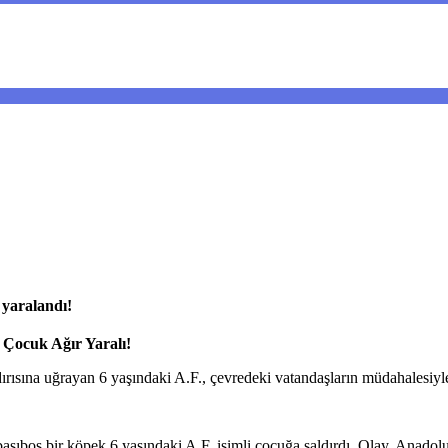
 yaralandı!
 Çocuk Ağır Yaralı!
ırısına uğrayan 6 yaşındaki A.F., çevredeki vatandaşların müdahalesiyle
aşıboş bir köpek 6 yaşındaki A.F. isimli çocuğa saldırdı. Olay, Anado