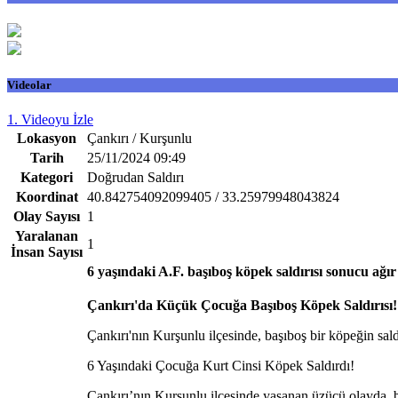
Videolar
1. Videoyu İzle
Lokasyon
Çankırı / Kurşunlu
Tarih
25/11/2024 09:49
Kategori
Doğrudan Saldırı
Koordinat
40.842754092099405 / 33.25979948043824
Olay Sayısı
1
Yaralanan
1
İnsan Sayısı
6 yaşındaki A.F. başıboş köpek saldırısı sonucu ağır
Çankırı'da Küçük Çocuğa Başıboş Köpek Saldırısı!
Çankırı'nın Kurşunlu ilçesinde, başıboş bir köpeğin sald
6 Yaşındaki Çocuğa Kurt Cinsi Köpek Saldırdı!
Çankırı’nın Kurşunlu ilçesinde yaşanan üzücü olayda, b