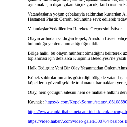
oynamak için dışarı çıkan küçük çocuk, kurt cinsi bir k
Vatandaşların yoğun çabalarıyla saldırıdan kurtarılan A
Hastanesi Plastik Cerrahi bölümüne sevk edilerek tedavi 
Vatandaşlar Yetkililerden Harekete Geçmesini İstiyor
Olayın ardından saldırgan köpek, Anadolu Lisesi bahçes
bulunduğu yerden alınmadığı öğrenildi.
Bölge halkı, bu olayın münferit olmadığını belirterek u
toplanması için defalarca Kurşunlu Belediyesi’ne yazılı b
Halk Tedirgin: Yeni Bir Olay Yaşanmadan Önlem Alıns
Köpek saldırılarının artış gösterdiği bölgede vatandaşla
köpeklerin güvenli şekilde toplanarak barınaklara yerleş
Olay, hem çocuğun ailesini hem de mahalle halkını deri
Kaynak :
https://x.com/KopekSorunu/status/1861086
https://www.cankirihaber.net/cankirida-kucuk-cocuga-ba
https://video.haber7.com/video-galeri/300764-basibos