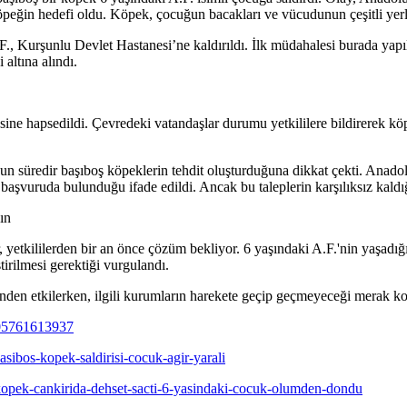
öpeğin hedefi oldu. Köpek, çocuğun bacakları ve vücudunun çeşitli yerl
.F., Kurşunlu Devlet Hastanesi’ne kaldırıldı. İlk müdahalesi burada yapı
altına alındı.
ine hapsedildi. Çevredeki vatandaşlar durumu yetkililere bildirerek kö
zun süredir başıboş köpeklerin tehdit oluşturduğuna dikkat çekti. Anadol
aşvuruda bulunduğu ifade edildi. Ancak bu taleplerin karşılıksız kaldığı 
ın
r, yetkililerden bir an önce çözüm bekliyor. 6 yaşındaki A.F.'nin yaşadı
tirilmesi gerektiği vurgulandı.
nden etkilerken, ilgili kurumların harekete geçip geçmeyeceği merak k
805761613937
sibos-kopek-saldirisi-cocuk-agir-yarali
-kopek-cankirida-dehset-sacti-6-yasindaki-cocuk-olumden-dondu