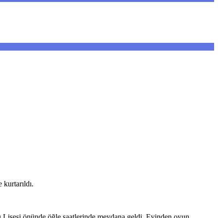
 kurtarıldı.
lu Lisesi önünde öğle saatlerinde meydana geldi. Evinden oyun