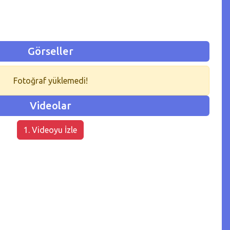
Görseller
Fotoğraf yüklemedi!
Videolar
1. Videoyu İzle