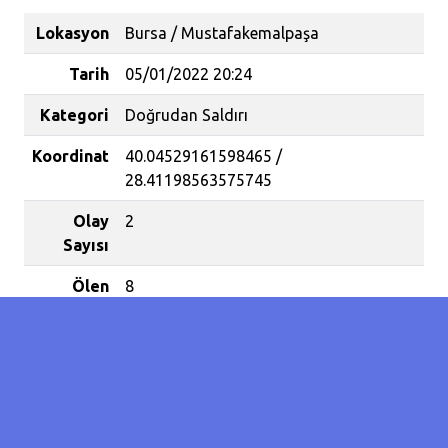
Lokasyon
Bursa / Mustafakemalpaşa
Tarih
05/01/2022 20:24
Kategori
Doğrudan Saldırı
Koordinat
40.04529161598465 /
28.41198563575745
Olay
2
Sayısı
Ölen
8
Evcil /
Yaban
Hayvanı
Sayısı
Köpeklerin saldırısına uğrayan
koyunlar telef oldu