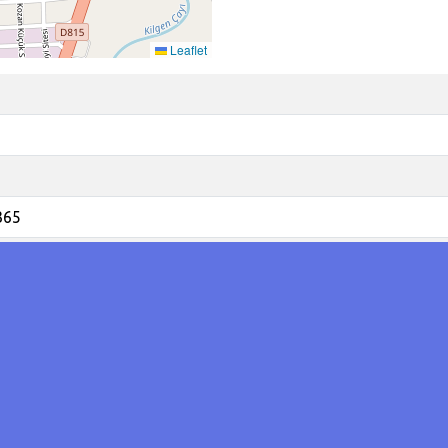
Leaflet
365
sürücünün kullandığı cip sulama kanalına düştü.
amak için manevra yapan sürücünün kullandığı cip sulama kan
4 plakalı otomobil Çanaklı Mahallesi İnci Sokak’a geldiğinde 