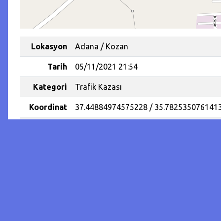
Lokasyon
Adana / Kozan
Tarih
05/11/2021 21:54
Kategori
Trafik Kazası
Koordinat
37.44884974575228 / 35.782535076141
Yaralanan
1
İnsan
Sayısı
Köpeğe çarpmamak için manevra yapan 
Adana’nın Kozan ilçesinde köpeğe çarpm
Alparslan Bozkurt yönetimindeki 80 AL 01