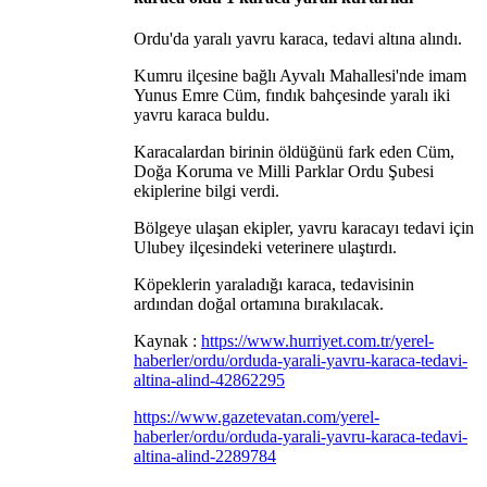
Ordu'da yaralı yavru karaca, tedavi altına alındı.
Kumru ilçesine bağlı Ayvalı Mahallesi'nde imam
Yunus Emre Cüm, fındık bahçesinde yaralı iki
yavru karaca buldu.
Karacalardan birinin öldüğünü fark eden Cüm,
Doğa Koruma ve Milli Parklar Ordu Şubesi
ekiplerine bilgi verdi.
Bölgeye ulaşan ekipler, yavru karacayı tedavi için
Ulubey ilçesindeki veterinere ulaştırdı.
Köpeklerin yaraladığı karaca, tedavisinin
ardından doğal ortamına bırakılacak.
Kaynak :
https://www.hurriyet.com.tr/yerel-
haberler/ordu/orduda-yarali-yavru-karaca-tedavi-
altina-alind-42862295
https://www.gazetevatan.com/yerel-
haberler/ordu/orduda-yarali-yavru-karaca-tedavi-
altina-alind-2289784