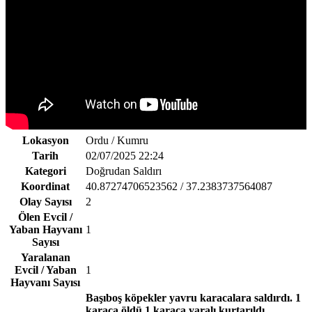
Lokasyon
Ordu / Kumru
Tarih
02/07/2025 22:24
Kategori
Doğrudan Saldırı
Koordinat
40.87274706523562 / 37.2383737564087
Olay Sayısı
2
Ölen Evcil /
Yaban Hayvanı
1
Sayısı
Yaralanan
Evcil / Yaban
1
Hayvanı Sayısı
Başıboş köpekler yavru karacalara saldırdı. 1
karaca öldü 1 karaca yaralı kurtarıldı