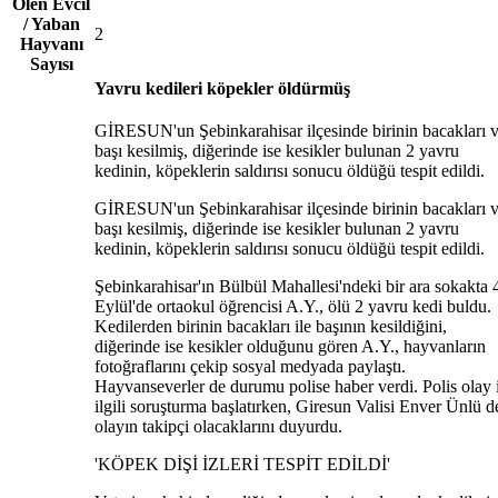
Ölen Evcil
/ Yaban
2
Hayvanı
Sayısı
Yavru kedileri köpekler öldürmüş
GİRESUN'un Şebinkarahisar ilçesinde birinin bacakları 
başı kesilmiş, diğerinde ise kesikler bulunan 2 yavru
kedinin, köpeklerin saldırısı sonucu öldüğü tespit edildi.
GİRESUN'un Şebinkarahisar ilçesinde birinin bacakları 
başı kesilmiş, diğerinde ise kesikler bulunan 2 yavru
kedinin, köpeklerin saldırısı sonucu öldüğü tespit edildi.
Şebinkarahisar'ın Bülbül Mahallesi'ndeki bir ara sokakta 
Eylül'de ortaokul öğrencisi A.Y., ölü 2 yavru kedi buldu.
Kedilerden birinin bacakları ile başının kesildiğini,
diğerinde ise kesikler olduğunu gören A.Y., hayvanların
fotoğraflarını çekip sosyal medyada paylaştı.
Hayvanseverler de durumu polise haber verdi. Polis olay 
ilgili soruşturma başlatırken, Giresun Valisi Enver Ünlü d
olayın takipçi olacaklarını duyurdu.
'KÖPEK DİŞİ İZLERİ TESPİT EDİLDİ'