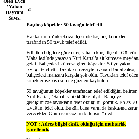
Ölen Evcil
/ Yaban
50
Hayvanı
Sayısı
Başıboş köpekler 50 tavuğu telef etti
Hakkari’nin Yüksekova ilçesinde başıboş köpekler
tarafından 50 tavuk telef edildi.
Edinilen bilgilere göre olay, sabaha karşı ilçenin Güngör
Mahallesi’nde yaşayan Nuri Kartal’a ait kümeste meydan
geldi. Bahçedeki kümese giren köpekler, 50’ye yakın
tavuğu telef etti. Tavukların sesiyle uyanan Kartal ailesi,
bahçedeki manzara karşıda şok oldu. Tavukları telef eden
köpekler ise kısa sürede gözden kayboldu.
50 tavuğunun köpekler tarafından telef edildiğini belirten
Nuri Kartal, “Sabah saat 04.00 gibiydi. Bahçeye
geldiğimizde tavukların telef olduğunu gördük. En az 50
tavuğum telef oldu. Bugün bana yarın da başkasına zarar
verecekler. Onun için çözüm bulunsun” dedi.
NOT : Adres bilgisi eksik olduğu için muhtarlık
işaretlendi.