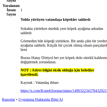
Sayısı
Yaralanan
İnsan
1
Sayısı
Yolda yürüyen vatandaşa köpekler saldırdı
Sokakta yürürken durduk yere köpek ayağıma arkadan
saldırdı
Görmedim bile köpeği yürürken. Bir anda çıktı bir yerde
ayağıma saldırdı. Küçük bir çocuk olmuş olsam parçalard
beni
Burası Hatay Dörtyol her yer köpek dolu sürekli kaldırım
değiştirmek zorundasın.
NOT : Adres bilgisi eksik olduğu için belediye
işaretlendi.
Kaynak : Vatandaş ihbarı
https://x.com/KopekSorunu/status/149032234378432921
Raporlar
•
Uygulama Hakkında Bilgi Al