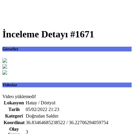
İnceleme Detayı #1671
Görseller
Videolar
Video yüklemedi!
Lokasyon
Hatay / Dörtyol
Tarih
05/02/2022 21:23
Kategori
Doğrudan Saldırı
Koordinat
36.83464685238522 / 36.22706294059754
Olay
3