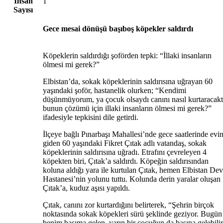
İnsan
1
Sayısı
Gece mesai dönüşü başıboş köpekler saldırdı
Köpeklerin saldırdığı şoförden tepki: “İllaki insanların
ölmesi mi gerek?”
Elbistan’da, sokak köpeklerinin saldırısına uğrayan 60
yaşındaki şoför, hastanelik olurken; “Kendimi
düşünmüyorum, ya çocuk olsaydı canını nasıl kurtaracakt
bunun çözümü için illaki insanların ölmesi mi gerek?”
ifadesiyle tepkisini dile getirdi.
İlçeye bağlı Pınarbaşı Mahallesi’nde gece saatlerinde evi
giden 60 yaşındaki Fikret Çıtak adlı vatandaş, sokak
köpeklerinin saldırısına uğradı. Etrafını çevreleyen 4
köpekten biri, Çıtak’a saldırdı. Köpeğin saldırısından
koluna aldığı yara ile kurtulan Çıtak, hemen Elbistan Dev
Hastanesi’nin yolunu tuttu. Kolunda derin yaralar oluşan
Çıtak’a, kuduz aşısı yapıldı.
Çıtak, canını zor kurtardığını belirterek, “Şehrin birçok
noktasında sokak köpekleri sürü şeklinde geziyor. Bugün
benim başıma gelen, yarın bir çocuğun da başına gelebilir