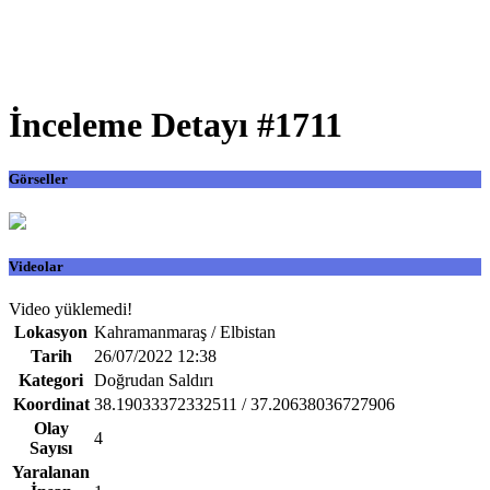
İnceleme Detayı #1711
Görseller
Videolar
Video yüklemedi!
Lokasyon
Kahramanmaraş / Elbistan
Tarih
26/07/2022 12:38
Kategori
Doğrudan Saldırı
Koordinat
38.19033372332511 / 37.20638036727906
Olay
4
Sayısı
Yaralanan