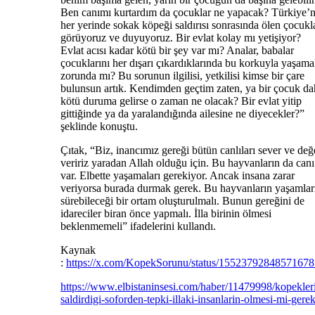
Ben canımı kurtardım da çocuklar ne yapacak? Türkiye’n
her yerinde sokak köpeği saldırısı sonrasında ölen çocukl
görüyoruz ve duyuyoruz. Bir evlat kolay mı yetişiyor?
Evlat acısı kadar kötü bir şey var mı? Analar, babalar
çocuklarını her dışarı çıkardıklarında bu korkuyla yaşam
zorunda mı? Bu sorunun ilgilisi, yetkilisi kimse bir çare
bulunsun artık. Kendimden geçtim zaten, ya bir çocuk da
kötü duruma gelirse o zaman ne olacak? Bir evlat yitip
gittiğinde ya da yaralandığında ailesine ne diyecekler?”
şeklinde konuştu.
Çıtak, “Biz, inancımız gereği bütün canlıları sever ve değ
veririz yaradan Allah olduğu için. Bu hayvanların da canı
var. Elbette yaşamaları gerekiyor. Ancak insana zarar
veriyorsa burada durmak gerek. Bu hayvanların yaşamlar
sürebileceği bir ortam oluşturulmalı. Bunun gereğini de
idareciler biran önce yapmalı. İlla birinin ölmesi
beklenmemeli” ifadelerini kullandı.
Kaynak
:
https://x.com/KopekSorunu/status/1552379284857167
https://www.elbistaninsesi.com/haber/11479998/kopekler
saldirdigi-soforden-tepki-illaki-insanlarin-olmesi-mi-gere