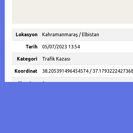
Lokasyon
Kahramanmaraş / Elbistan
Tarih
05/07/2023 13:54
Kategori
Trafik Kazası
Koordinat
38.205391496454574 / 37.179322242736
Hayatını
1
Kaybeden
İnsan
Sayısı
Yaralanan
4
İnsan
Sayısı