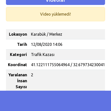
Video yüklemedi!
Lokasyon
Karabük / Merkez
Tarih
12/08/2020 14:06
Kategori
Trafik Kazası
Koordinat
41.122111755064964 / 32.67973423004151
Yaralanan
2
İnsan
Sayısı
Köpeğe çarpmamak için manevra yapan tır
2 yaralı