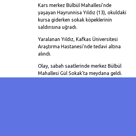
Kars merkez Bülbül Mahallesi'nde
yaşayan Hayrunnisa Yıldız (13), okuldaki
kursa giderken sokak köpeklerinin
saldırısına uğradı.
Yaralanan Yıldız, Kafkas Üniversitesi
Araştırma Hastanesi'nde tedavi altına
alındı.
Olay, sabah saatlerinde merkez Bülbül
Mahallesi Gül Sokak'ta meydana geldi.
Kurşunoğlu İlkokulu 8'inci sınıf öğrencisi
Hayrunnisa Yıldız, okulda düzenlenen
hafta sonu kursuna gitmek için minibüs
durağına yürürken sokak köpekleri
saldırdı. Bir anda etrafını saran
köpeklerin vücudunun 3 ayrı yerinden
ısırdığı kız çocuğu, yakınındaki Kafkas