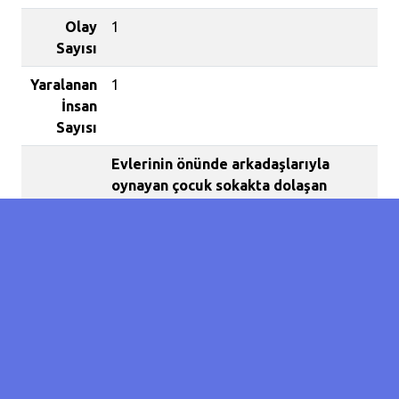
Olay
1
Sayısı
Yaralanan
1
İnsan
Sayısı
Evlerinin önünde arkadaşlarıyla
oynayan çocuk sokakta dolaşan
başıboş köpeğin saldırısına uğradı.
Olay Eyyübiye İlçesine bağlı Küçükhan
kırsal mahallesinde meydana geldi.
Alınan bilgiye göre evlerinin önünde
arkadaşlarıyla oynayan Ömer Kaçkan,
sokakta dolaşan başıboş köpeğin
saldırısına uğradı.
Çocuğun çığlıklarını duyan mahalle