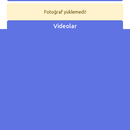
Fotoğraf yüklemedi!
Videolar
Video yüklemedi!
Lokasyon
Ankara / Çankaya
Tarih
16/11/2024 12:00
Kategori
Başıboş Köpek Konumu
Koordinat
39.88419682502714 /
32.86959839984956
Olay
3
Sayısı