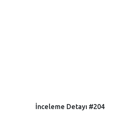
İnceleme Detayı #204