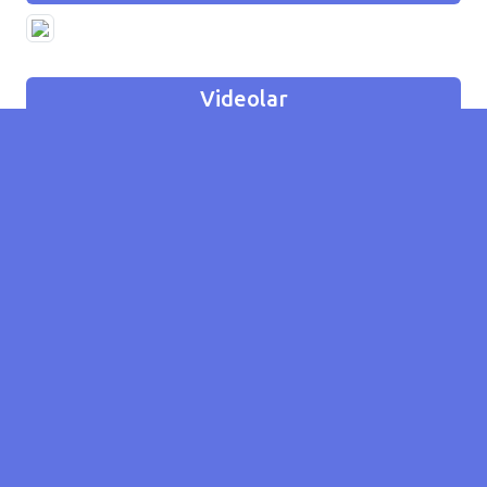
Videolar
Video yüklemedi!
Lokasyon
Adana / Seyhan
Tarih
19/11/2024 11:55
Kategori
Başıboş Köpek Konumu
Koordinat
37.01333071462219 /
35.258257812195325
Olay
4
Sayısı