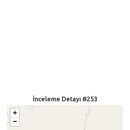
İnceleme Detayı #253
+
−