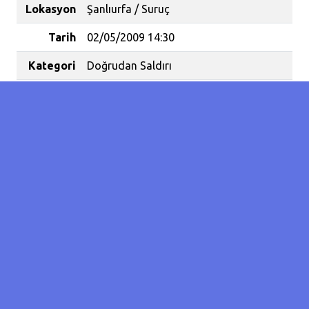
Lokasyon
Şanlıurfa / Suruç
Tarih
02/05/2009 14:30
Kategori
Doğrudan Saldırı
Koordinat
36.88721914474009 /
38.44940185546876
Hayatını
1
Kaybeden
İnsan
Sayısı
KUDUZ can aldı.
Kendisini ısıran kuduz bir köpek
nedeniyle tedaviye alınan 26 yaşındaki