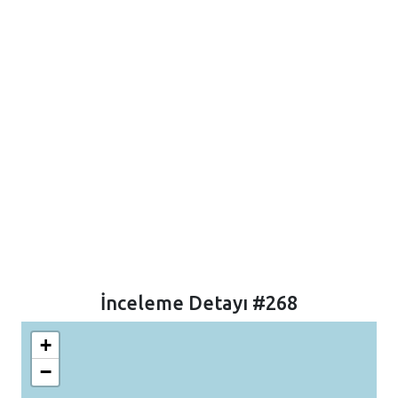
İnceleme Detayı #268
+
−