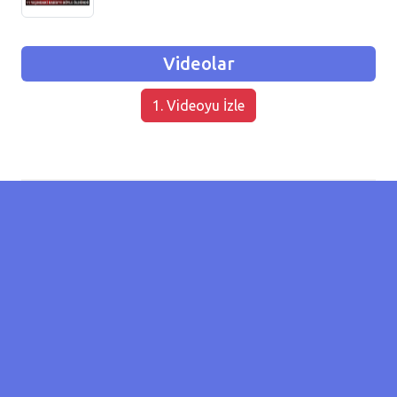
Videolar
1. Videoyu İzle
Lokasyon
İzmir / Balçova
Tarih
06/06/2011 13:32
Kategori
Trafik Kazası
Koordinat
38.4056658653333 / 27.063810825347904
Hayatını
1
Kaybeden
İnsan