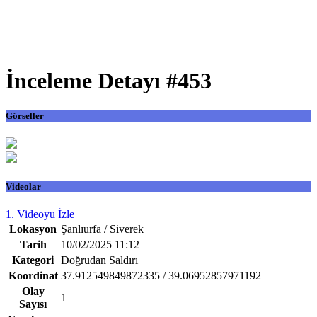
İnceleme Detayı #453
Görseller
Videolar
1. Videoyu İzle
Lokasyon
Şanlıurfa / Siverek
Tarih
10/02/2025 11:12
Kategori
Doğrudan Saldırı
Koordinat
37.912549849872335 / 39.06952857971192
Olay
1
Sayısı