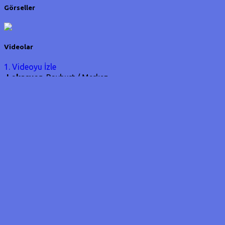
Görseller
Videolar
1. Videoyu İzle
Lokasyon
Bayburt / Merkez
Tarih
21/02/2025 11:46
Kategori
Doğrudan Saldırı
Koordinat
40.377066222042295 / 40.46929836273194
Ölen
Evcil /
Yaban
1
Hayvanı
Sayısı
Nesli tükenmekte olan bir vaşak başıboş
köpekler tarafından boğularak öldürüldü.
Bayburt'un Arslandede Köyünde nesli
tükenmekte olan bir VAŞAK ’ı başıboş köpekler
boğarak öldürdü.