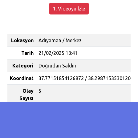
1. Videoyu İzle
Lokasyon
Adıyaman / Merkez
Tarih
21/02/2025 13:41
Kategori
Doğrudan Saldırı
Koordinat
37.77151854126872 / 38.29871535301209
Olay
5
Sayısı
Yaralanan
2
İnsan
Sayısı