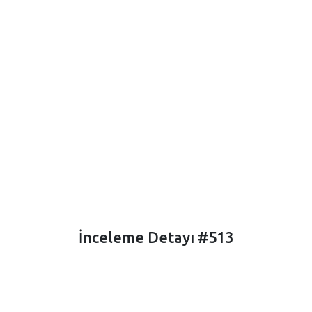
İnceleme Detayı #513