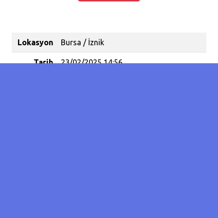
Lokasyon
Bursa / İznik
Tarih
23/02/2025 14:56
Kategori
Doğrudan Saldırı
Koordinat
40.40904035431402 / 29.70799684524536
Olay
19
Sayısı
Ölen
35
Evcil /
Yaban
Hayvanı
Sayısı