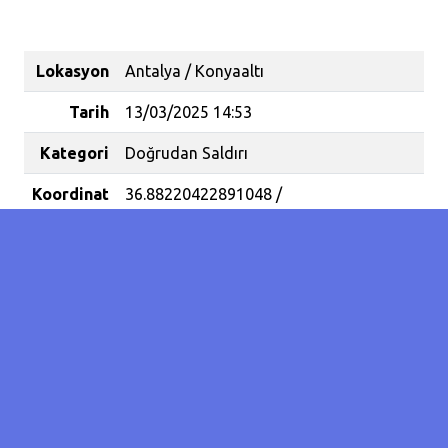
Lokasyon
Antalya / Konyaaltı
Tarih
13/03/2025 14:53
Kategori
Doğrudan Saldırı
Koordinat
36.88220422891048 /
30.671832561492923
Olay
9
Sayısı
Bugün babamla ve kardeşimle birlikte
Antalya konyaaltı Beach Parka yürüyüşe
gittik. Beach Parkın yaklaşık orta
noktalarında beyaz büyük bir köpek
üzerimize doğru gelerek havlamaya
başladı. Çok yakın bir mesafeye gelerek