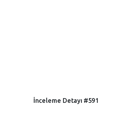
İnceleme Detayı #591