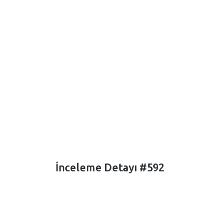
İnceleme Detayı #592