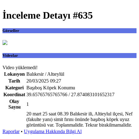
İnceleme Detayı #635
Görseller
Videolar
Video yüklemedi!
Lokasyon
Balıkesir / Altıeylül
Tarih
20/03/2025 09:27
Kategori
Başıboş Köpek Konumu
Koordinat
39.65765765765766 / 27.874083101652317
Olay
1
Sayısı
20 mart 25 saat 08.39 Balıkesir ili, Altieylul ilçesi, Nef
(fakulte yanı) simit fırını önünde başıboş köpek uyuz
görüntüsü var. Toplanmalidir. Tekrar birakilmamalidir.
Raporlar
•
Uygulama Hakkında Bilgi Al