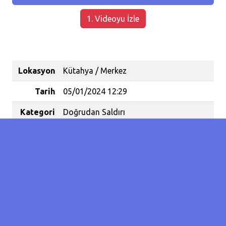
1. Videoyu İzle
Lokasyon
Kütahya / Merkez
Tarih
05/01/2024 12:29
Kategori
Doğrudan Saldırı
Koordinat
39.408310728053166 / 29.98318076133728
Olay
4
Sayısı
Yaralanan
1
İnsan
Sayısı