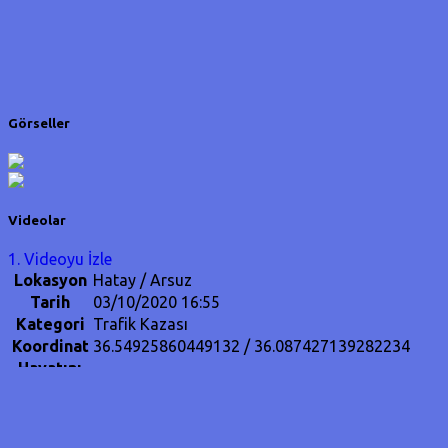
Görseller
Videolar
1. Videoyu İzle
Lokasyon
Hatay / Arsuz
Tarih
03/10/2020 16:55
Kategori
Trafik Kazası
Koordinat
36.54925860449132 / 36.087427139282234
Hayatını
Kaybeden
1
İnsan
Sayısı
Bisikletiyle evine giden Ahmet Doğan'a (43)