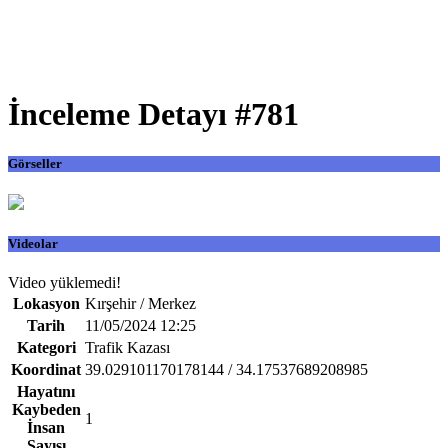
İnceleme Detayı #781
Görseller
Videolar
Video yüklemedi!
Lokasyon
Kırşehir / Merkez
Tarih
11/05/2024 12:25
Kategori
Trafik Kazası
Koordinat
39.029101170178144 / 34.17537689208985
Hayatını
Kaybeden
1
İnsan
Sayısı