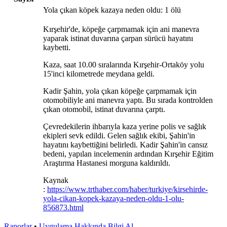
Yola çıkan köpek kazaya neden oldu: 1 ölü
Kırşehir'de, köpeğe çarpmamak için ani manevra
yaparak istinat duvarına çarpan sürücü hayatını
kaybetti.
Kaza, saat 10.00 sıralarında Kırşehir-Ortaköy yolu
15'inci kilometrede meydana geldi.
Kadir Şahin, yola çıkan köpeğe çarpmamak için
otomobiliyle ani manevra yaptı. Bu sırada kontrolden
çıkan otomobil, istinat duvarına çarptı.
Çevredekilerin ihbarıyla kaza yerine polis ve sağlık
ekipleri sevk edildi. Gelen sağlık ekibi, Şahin'in
hayatını kaybettiğini belirledi. Kadir Şahin'in cansız
bedeni, yapılan incelemenin ardından Kırşehir Eğitim
Araştırma Hastanesi morguna kaldırıldı.
Kaynak
:
https://www.trthaber.com/haber/turkiye/kirsehirde-
yola-cikan-kopek-kazaya-neden-oldu-1-olu-
856873.html
Raporlar
•
Uygulama Hakkında Bilgi Al