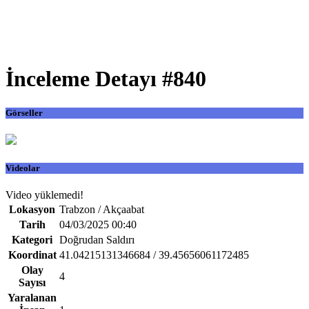
İnceleme Detayı #840
Görseller
Videolar
Video yüklemedi!
Lokasyon
Trabzon / Akçaabat
Tarih
04/03/2025 00:40
Kategori
Doğrudan Saldırı
Koordinat
41.04215131346684 / 39.45656061172485
Olay
4
Sayısı
Yaralanan