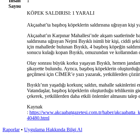
İnsan
1
Sayısı
KÖPEK SALDIRISI: 1 YARALI
Akçaabat’ta başıboş köpeklerin saldırısına uğrayan kişi y
Akçaabat’ın Karpınar Mahallesi’nde akşam saatlerinde ba
saldırısına uğrayan Nejmi Bıyıklı isimli bir kişi, ciddi şe
için mahallede bulunan Bıyıklı, 4 başıboş köpeğin saldırıs
sonucu kulağı kopan Bıyıklı, omuzundan ve kollarından d
Olay sonrası büyük korku yaşayan Bıyıklı, hemen janda
şikayette bulundu. Ayrıca, başıboş köpeklerin oluşturduğ
geçilmesi için CİMER’e yazı yazarak, yetkililerden çözüm 
Bıyıklı’nın yaşadığı korkunç saldırı, mahalle sakinlerini e
Vatandaşlar, başıboş köpeklerin oluşturduğu tehlikenin gid
çekerek, yetkililerden daha etkili önlemler almasını talep e
Kaynak
:
https://www.akcaabatgazetesi.com.tr/haber/akcaabatta_k
40480.html
Raporlar
•
Uygulama Hakkında Bilgi Al