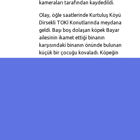
kameraları tarafından kaydedildi.
Olay, öğle saatlerinde Kurtuluş Köyü
Dirsekli TOKİ Konutlarında meydana
geldi. Başı boş dolaşan köpek Bayar
ailesinin ikamet ettiği binanın
karşısındaki binanın önünde bulunan
küçük bir çocuğu kovaladı. Köpeğin
binaya girdiğini gören çocuklarla birlikte
yoldan geçen bir vatandaş köpeği
çıkarmak için binanın kapısına gittikleri
anda köpek saldırısına uğradı. Alanda
bulunan çocuklar sağa sola kaçışırken 5
yaşındaki Elvan Bayar ve iki arkadaşı da
oturdukları binaya kaçtı. Binanın içine
kaçan çocuklardan Elvin Bayar ayağı
kayıp yere düşünce köpeğin saldırısına
uğradı. Küçük kızı sesleri duyup aşağıya
inen ablası kurtardı.