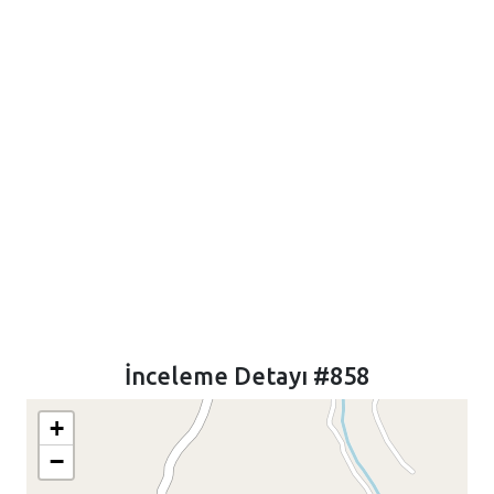
İnceleme Detayı #858
+
−