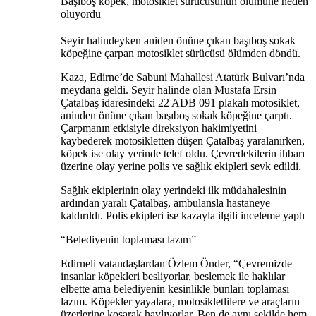
Başıboş köpek, motosiklet sürücüsünün ölümüne neden
oluyordu
Seyir halindeyken aniden önüne çıkan başıboş sokak
köpeğine çarpan motosiklet sürücüsü ölümden döndü.
Kaza, Edirne’de Sabuni Mahallesi Atatürk Bulvarı’nda
meydana geldi. Seyir halinde olan Mustafa Ersin
Çatalbaş idaresindeki 22 ADB 091 plakalı motosiklet,
aninden önüne çıkan başıboş sokak köpeğine çarptı.
Çarpmanın etkisiyle direksiyon hakimiyetini
kaybederek motosikletten düşen Çatalbaş yaralanırken,
köpek ise olay yerinde telef oldu. Çevredekilerin ihbarı
üzerine olay yerine polis ve sağlık ekipleri sevk edildi.
Sağlık ekiplerinin olay yerindeki ilk müdahalesinin
ardından yaralı Çatalbaş, ambulansla hastaneye
kaldırıldı. Polis ekipleri ise kazayla ilgili inceleme yaptı
“Belediyenin toplaması lazım”
Edirneli vatandaşlardan Özlem Önder, “Çevremizde
insanlar köpekleri besliyorlar, beslemek ile haklılar
elbette ama belediyenin kesinlikle bunları toplaması
lazım. Köpekler yayalara, motosikletlilere ve araçların
üzerlerine koşarak havlıyorlar. Ben de aynı şekilde hem