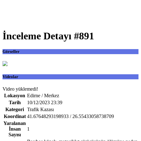
İnceleme Detayı #891
Görseller
Videolar
Video yüklemedi!
Lokasyon
Edirne / Merkez
Tarih
10/12/2023 23:39
Kategori
Trafik Kazası
Koordinat
41.67648293198933 / 26.55433058738709
Yaralanan
İnsan
1
Sayısı