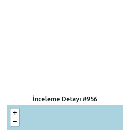
İnceleme Detayı #956
+
−