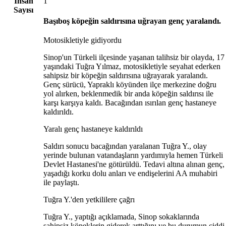
İnsan
1
Sayısı
Başıboş köpeğin saldırısına uğrayan genç yaralandı.
Motosikletiyle gidiyordu
Sinop'un Türkeli ilçesinde yaşanan talihsiz bir olayda, 17
yaşındaki Tuğra Yılmaz, motosikletiyle seyahat ederken
sahipsiz bir köpeğin saldırısına uğrayarak yaralandı.
Genç sürücü, Yapraklı köyünden ilçe merkezine doğru
yol alırken, beklenmedik bir anda köpeğin saldırısı ile
karşı karşıya kaldı. Bacağından ısırılan genç hastaneye
kaldırıldı.
Yaralı genç hastaneye kaldırıldı
Saldırı sonucu bacağından yaralanan Tuğra Y., olay
yerinde bulunan vatandaşların yardımıyla hemen Türkeli
Devlet Hastanesi'ne götürüldü. Tedavi altına alınan genç,
yaşadığı korku dolu anları ve endişelerini AA muhabiri
ile paylaştı.
Tuğra Y.'den yetkililere çağrı
Tuğra Y., yaptığı açıklamada, Sinop sokaklarında
sahipsiz köpeklerin giderek arttığını ve bu durumun ciddi