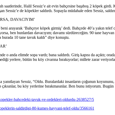
ah saatlerinde, Halil Sessiz’e ait evin bahçesine başıboş 2 köpek girdi.
ışan Sessiz’e de köpekler saldırdı. Sopayla müdahale eden Sessiz, saldı
RSA, DAVACIYIM’
eni arayarak ‘Bahçeye köpek girmiş’ dedi. Bahçede 40’a yakın telef ola
yorsa, ben bunlardan davacıyım; davamı sürdüreceğim. 90 tane hayvan var
a burada 10 tane tavuk kaldı” diye konuştu.
AR’
mde o anda elimde sopa vardı; bana saldırdı. Giriş kapısı da açıktı; orad
diği yerlere, bütün bu köy civarına bırakıyorlar; millete zarar veriyor
a yanıtlayan Sessiz, “Oldu. Buralardaki insanların çoğunun koyununu, t
çıksınlar, bu köy yerlerine bırakmasınlar. Ben bunu istiyorum. Bugün b
-kopekler-bahcedeki-tavuk-ve-ordekleri-oldurdu-2638527/5
opeklerin-saldirdigi-80-kumes-hayvani-telef-oldu/3566161