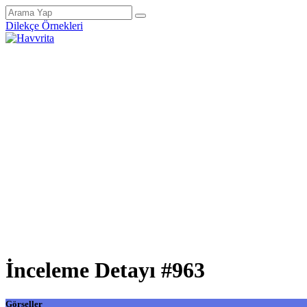
Dilekçe Örnekleri
İnceleme Detayı #963
Görseller