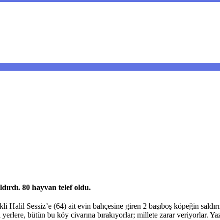
dırdı. 80 hayvan telef oldu.
li Halil Sessiz’e (64) ait evin bahçesine giren 2 başıboş köpeğin saldı
 yerlere, bütün bu köy civarına bırakıyorlar; millete zarar veriyorlar.