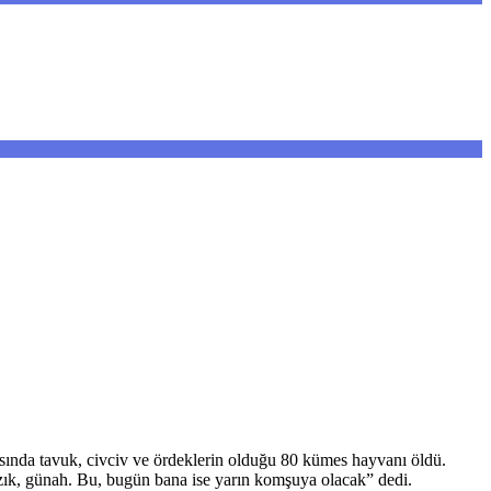
rısında tavuk, civciv ve ördeklerin olduğu 80 kümes hayvanı öldü.
 Yazık, günah. Bu, bugün bana ise yarın komşuya olacak” dedi.