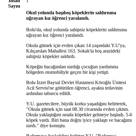
İnsan
1
Sayısı
Okul yolunda başıboş köpeklerin saldırısına
uğrayan kız öğrenci yaralandı.
Bolu'da, okul yolunda sahipsiz köpeklerin saldırısına
uğrayan kız öğrenci yaralandı.
Okula gitmek için evden çıkan 14 yaşındaki Y.U'ya,
Kılıçarslan Mahallesi 163. Sokak'ta boş arazideki
sahipsiz köpekler saldırdı.
Köpeğin bacağından ısırdığı çocuğun yardımına
bölgeden otomobiliyle geçen bir kişi yetişti.
Bolu İzzet Baysal Devlet Hastanesi Köroğlu Ünitesi
Acil Servisi'ne götürülen öğrenci, ayakta tedavinin
ardından taburcu edildi.
Y.U. gazetecilere, büyük korku yaşadığını belirterek,
"Okula gitmek için saat 08.30 civarında evden çıktım.
Okula yaklaştığım sırada köpekler gelmeye başladı. 5-6
köpek vardı. Biri bana doğru iyice yaklaştı ve bacağımı
ısırdı." diye konuştu.
Bağırmaya başladığını belirten Y.U, "Bağırınca