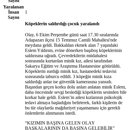
Sayısı
Yaralanan
İnsan
1
Sayısı
Köpeklerin saldırdığı çocuk yaralandı
Olay, 6 Ekim Perşembe günü saat 17.30 sıralarında
Adapazarı ilçesi 15 Temmuz Camili Mahallesi'nde
meydana geldi. Bakkaldan ekmek alan 7 yaşındaki
Eslem Yıldırım, evine dönerken başıboş köpeklerinin
saldırısına uğradı. Çevredekilerin müdahalesi
sonrasında kurtarılan minik kız, ailesi tarafından
Sakarya Eğitim ve Araştırma Hastanesine götürüldü.
Köpeklerin ısırdığı minik kız, hastanedeki tedavisi
sonrasında taburcu edildi. 3 köpeğin minik kıza
saldırdığı anlar ise güvenlik kamerasına yansıdı.
Başından geçen korku dolu anları anlatan minik Eslem,
daha öncesinde sevgi beslediği köpeklerin sesinden bile
korkar hale geldi. Eslem’in ailesi kızlarının psikolojik
tedavi almaya başladığını belirterek, farklı kişilerin de
bu tür olaylarda mağduriyet yaşamaması için gerekli
önlemlerin alınmasını istedi.
“KIZIMIN BAŞINA GELEN OLAY
BAŞKALARININ DA BAŞINA GELEBİLİR”