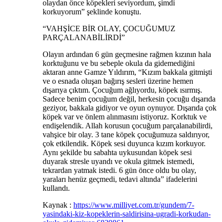
olaydan önce köpekleri seviyordum, şimdi
korkuyorum” şeklinde konuştu.
“VAHŞİCE BİR OLAY, ÇOCUĞUMUZ
PARÇALANABİLİRDİ”
Olayın ardından 6 gün geçmesine rağmen kızının hala
korktuğunu ve bu sebeple okula da gidemediğini
aktaran anne Gamze Yıldırım, “Kızım bakkala gitmişti
ve o esnada oluşan bağırış sesleri üzerine hemen
dışarıya çıktım. Çocuğum ağlıyordu, köpek ısırmış.
Sadece benim çocuğum değil, herkesin çocuğu dışarıda
geziyor, bakkala gidiyor ve oyun oynuyor. Dışarıda çok
köpek var ve önlem alınmasını istiyoruz. Korktuk ve
endişelendik. Allah korusun çocuğum parçalanabilirdi,
vahşice bir olay. 3 tane köpek çocuğumuza saldırıyor,
çok etkilendik. Köpek sesi duyunca kızım korkuyor.
Aynı şekilde bu sabahta uykusundan köpek sesi
duyarak stresle uyandı ve okula gitmek istemedi,
tekrardan yatmak istedi. 6 gün önce oldu bu olay,
yaraları henüz geçmedi, tedavi altında” ifadelerini
kullandı.
Kaynak :
https://www.milliyet.com.tr/gundem/7-
yasindaki-kiz-kopeklerin-saldirisina-ugradi-korkudan-