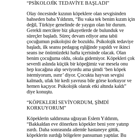
“PSİKOLOJİK TEDAVİYE BAŞLADI”
Olay öncesinde kızının köpeklere olan sevgisinden
bahseden baba Yıldırım, “Bu vaka tek benim kızım için
değil, Türkiye genelinde de yaygın olan bir durum.
Gerekli mercilere biz şikayetlerde de bulunduk ve
süreçler başladı. Süreç devam ediyor ama tabii
çocuğumun psikolojisi de bozuldu. Psikolojik tedaviye
başladı, ilk seansı pedagog eşliğinde yapıldı ve ikinci
seans ise önümüzdeki hafta içerisinde olacak. Olan
benim çocuğuma oldu, okula gidemiyor. Köpekleri çok
severdi aslında küçük bir köpeğimiz var mesela onu
hep kucağına alıp seviyordu ama şimdi ‘ben köpek
istemiyorum, ısırır’ diyor. Çocukta hayvan sevgisi
kalmadı, ufak bir kedi yavrusu bile görse korkuyor ve
hemen kaçıyor. Psikolojik olarak etki altında kaldı”
diye konuştu.
“KÖPEKLERİ SEVİYORDUM, ŞİMDİ
KORKUYORUM”
Köpeklerin saldırısına uğrayan Eslem Yıldırım,
“Bakkaldan eve dönerken köpekler beni yere yatırıp
ısırdı. Daha sonrasında ailemle hastaneye gittik,
köpeklerin ısırdığı bölgelere pansuman yaptılar. Bu