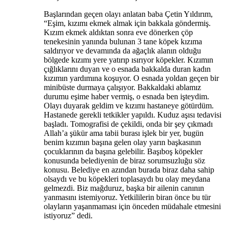
Başlarından geçen olayı anlatan baba Çetin Yıldırım,
“Eşim, kızımı ekmek almak için bakkala göndermiş.
Kızım ekmek aldıktan sonra eve dönerken çöp
tenekesinin yanında bulunan 3 tane köpek kızıma
saldırıyor ve devamında da ağaçlık alanın olduğu
bölgede kızımı yere yatırıp ısırıyor köpekler. Kızımın
çığlıklarını duyan ve o esnada bakkalda duran kadın
kızımın yardımına koşuyor. O esnada yoldan geçen bir
minibüste durmaya çalışıyor. Bakkaldaki ablamız
durumu eşime haber vermiş, o esnada ben işteydim.
Olayı duyarak geldim ve kızımı hastaneye götürdüm.
Hastanede gerekli tetkikler yapıldı. Kuduz aşısı tedavisi
başladı. Tomografisi de çekildi, onda bir şey çıkmadı
Allah’a şükür ama tabii burası işlek bir yer, bugün
benim kızımın başına gelen olay yarın başkasının
çocuklarının da başına gelebilir. Başıboş köpekler
konusunda belediyenin de biraz sorumsuzluğu söz
konusu. Belediye en azından burada biraz daha sahip
olsaydı ve bu köpekleri toplasaydı bu olay meydana
gelmezdi. Biz mağduruz, başka bir ailenin canının
yanmasını istemiyoruz. Yetkililerin biran önce bu tür
olayların yaşanmaması için önceden müdahale etmesini
istiyoruz” dedi.