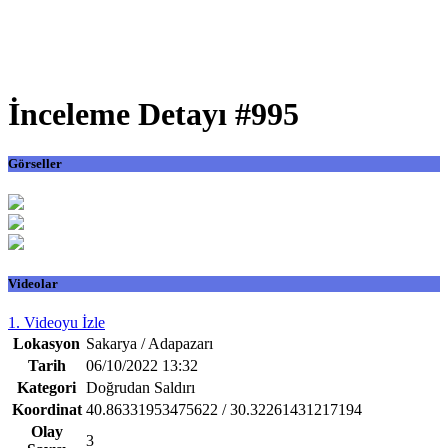
İnceleme Detayı #995
Görseller
Videolar
1. Videoyu İzle
Lokasyon
Sakarya / Adapazarı
Tarih
06/10/2022 13:32
Kategori
Doğrudan Saldırı
Koordinat
40.86331953475622 / 30.32261431217194
Olay
3