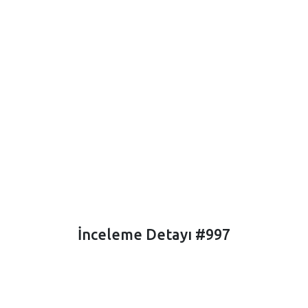
İnceleme Detayı #997