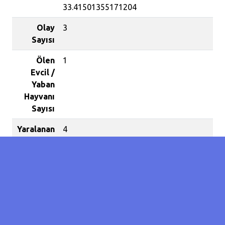
33.41501355171204
Olay
3
Sayısı
Ölen
1
Evcil /
Yaban
Hayvanı
Sayısı
Yaralanan
4
Evcil /
Yaban
Hayvanı
Sayısı
Ağıla giren başıboş köpekler bir
küçükbaş hayvanı telef etti, 4'ünü
yaraladı