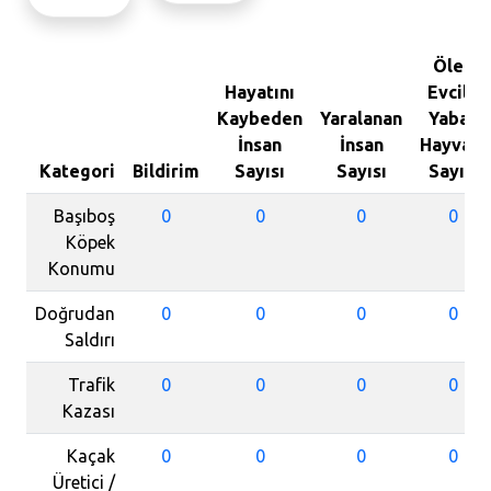
Ölen
Hayatını
Evcil /
Kaybeden
Yaralanan
Yaban
İnsan
İnsan
Hayvanı
Kategori
Bildirim
Sayısı
Sayısı
Sayısı
Başıboş
0
0
0
0
Köpek
Konumu
Doğrudan
0
0
0
0
Saldırı
Trafik
0
0
0
0
Kazası
Kaçak
0
0
0
0
Üretici /